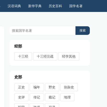
典
汉语词典
新华字典
历史百科
国学名著
历史上的今天
周公解梦
古今语录
儿童故事
经部
十三经
十三经注疏
经学其他
史部
正史
编年
野史
别杂史
史评
传记
载记
地理