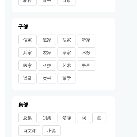
职官
政书
目录
子部
儒家
道家
法家
释家
兵家
农家
杂家
术数
医家
科技
艺术
书画
谱录
类书
蒙学
集部
总集
别集
楚辞
词
曲
诗文评
小说