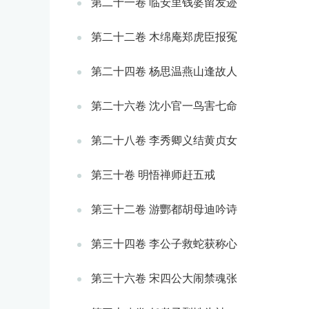
第二十一卷 临安里钱婆留发迹
第二十二卷 木绵庵郑虎臣报冤
第二十四卷 杨思温燕山逢故人
第二十六卷 沈小官一鸟害七命
第二十八卷 李秀卿义结黄贞女
第三十卷 明悟禅师赶五戒
第三十二卷 游酆都胡母迪吟诗
第三十四卷 李公子救蛇获称心
第三十六卷 宋四公大闹禁魂张