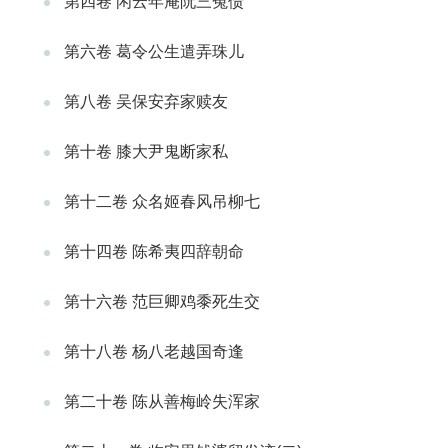
第四卷 闲云年庵阮三冤债
第六卷 葛令公生遣弄珠儿
第八卷 吴保安弃家赎友
第十卷 膝大尹鬼断家私
第十二卷 众名姬春风吊柳七
第十四卷 陈希夷四辞朝命
第十六卷 范巨卿鸡黍死生交
第十八卷 杨八老越国奇逢
第二十卷 陈从善梅岭失浑家