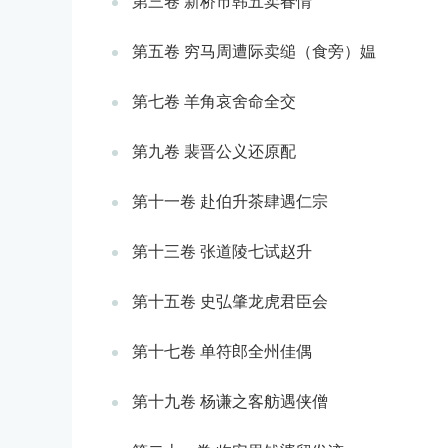
第三卷 新桥市韩五卖春情
第五卷 穷马周遭际卖缒（食旁）媪
第七卷 羊角哀舍命全交
第九卷 裴晋公义还原配
第十一卷 赴伯升茶肆遇仁宗
第十三卷 张道陵七试赵升
第十五卷 史弘肇龙虎君臣会
第十七卷 单符郎全州佳偶
第十九卷 杨谦之客舫遇侠僧