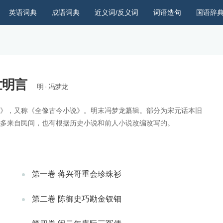
英语词典
成语词典
近义词/反义词
词语造句
国语辞
世明言
明 · 冯梦龙
》，又称《全像古今小说》。明末冯梦龙纂辑。部分为宋元话本旧
多来自民间，也有根据历史小说和前人小说改编改写的。
第一卷 蒋兴哥重会珍珠衫
第二卷 陈御史巧勘金钗钿