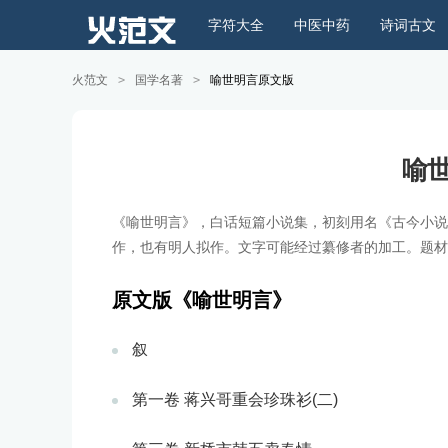
字符大全
中医中药
诗词古文
火范文
>
国学名著
>
喻世明言原文版
喻
《喻世明言》，白话短篇小说集，初刻用名《古今小说
作，也有明人拟作。文字可能经过纂修者的加工。题材
原文版《喻世明言》
叙
第一卷 蒋兴哥重会珍珠衫(二)