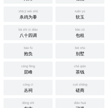
shā jī wéi shǔ
ruǎn yù
杀鸡为黍
软玉
bā shí sì diào
bāo zū
八十四调
包租
bào fù
bié shù
抱负
别墅
céng fēng
chá qián
层峰
茶钱
cóng cí
cuō shāng
丛祠
磋商
dōng shì
diāo huá