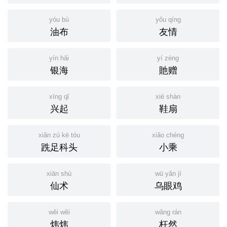
yóu bù
yǒu qíng
油布
友情
yín hǎi
yí zèng
银海
貤赠
xīng qǐ
xié shàn
兴起
鞋扇
xiǎn zú kē tóu
xiǎo chéng
跣足科头
小乘
xiān shù
wū yǎn jī
仙术
乌眼鸡
wěi wěi
wǎng rán
炜炜
枉然