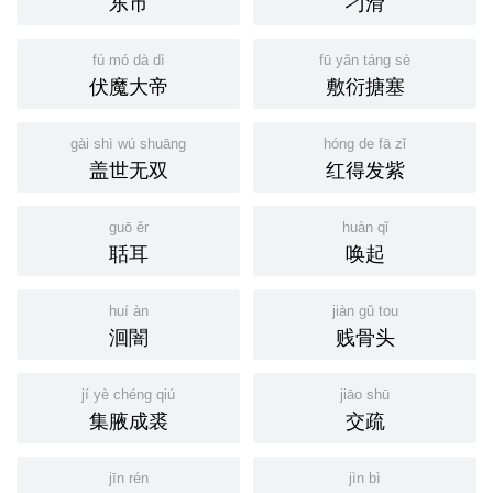
东市
刁滑
fú mó dà dì
fū yǎn táng sè
伏魔大帝
敷衍搪塞
gài shì wú shuāng
hóng de fā zǐ
盖世无双
红得发紫
guō ěr
huàn qǐ
聒耳
唤起
huí àn
jiàn gǔ tou
洄闇
贱骨头
jí yè chéng qiú
jiāo shū
集腋成裘
交疏
jīn rén
jìn bì