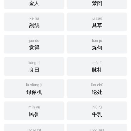
金人
禁闭
kè hú
jù cǎo
刻鹄
具草
jué de
liàn jù
觉得
炼句
liáng rì
mài lǐ
良日
脉礼
lù xiàng jī
lùn chǔ
録像机
论处
mín yù
niú rǔ
民誉
牛乳
nóng yù
nuò hàn