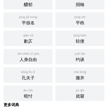
醲郁
搦翰
píng jiǎ míng
píng zhì
平假名
平秩
qiàn zè
qīng biàn
歉仄
轻便
rén shēn zì yóu
yuē tán
人身自由
约谈
kǒng fū zǐ
chè bìng
孔夫子
撤并
àn cǔn
jiù qǐn
暗忖
就寢
更多词典