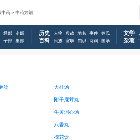
医中药
>
中药方剂
历史
文学
经部
史部
人物
典故
地名
事件
姓氏
百科
杂项
子部
集部
民族
官职
知识
诗词
国学
麻汤
大桂汤
附子鹿茸丸
牛黄泻心汤
八香丸
槐花饮