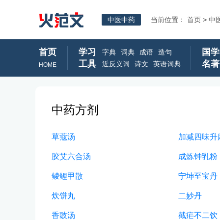
中医中药
当前位置：
首页
>
中
首页
学习
国学
字典
词典
成语
造句
工具
名著
近反义词
诗文
英语词典
HOME
中药方剂
草蔻汤
加减四味升
胶艾六合汤
成炼钟乳粉
鲮鲤甲散
宁坤至宝丹
炊饼丸
二妙丹
香豉汤
截疟不二饮