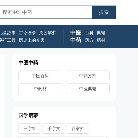
中医
儿童故事
古今语录
周公解梦
百科
典籍
中药
字符工具
历史上的今天
药方
药材
中医中药
中医百科
中药方剂
中药材
中医典籍
国学启蒙
三字经
千字文
百家姓