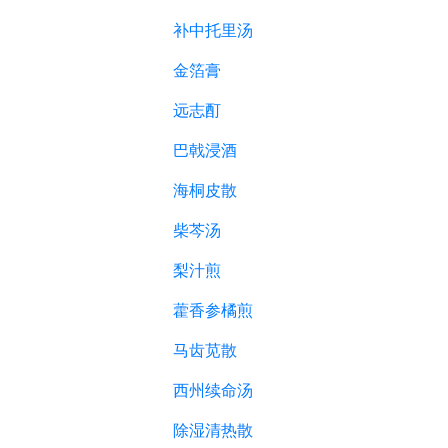
补中托里汤
金箔膏
远志酊
巴戟浸酒
海桐皮散
柴芩汤
梨汁煎
藿香参橘煎
马齿苋散
西州续命汤
除湿清热散