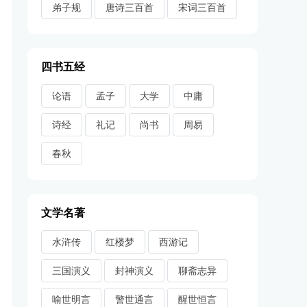
弟子规
唐诗三百首
宋词三百首
四书五经
论语
孟子
大学
中庸
诗经
礼记
尚书
周易
春秋
文学名著
水浒传
红楼梦
西游记
三国演义
封神演义
聊斋志异
喻世明言
警世通言
醒世恒言