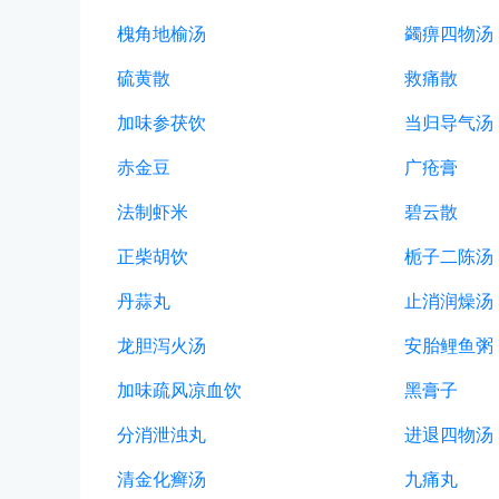
槐角地榆汤
蠲痹四物汤
硫黄散
救痛散
加味参茯饮
当归导气汤
赤金豆
广疮膏
法制虾米
碧云散
正柴胡饮
栀子二陈汤
丹蒜丸
止消润燥汤
龙胆泻火汤
安胎鲤鱼粥
加味疏风凉血饮
黑膏子
分消泄浊丸
进退四物汤
清金化癣汤
九痛丸