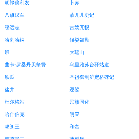
胡禄俟利发
卜赤
八旗汉军
蒙兀儿史记
绥远志
古篾兀惕
哈剌哈纳
候娄匐勒
班
大瑶山
曲卡·罗桑丹贝坚赞
乌里雅苏台驿站道
铁瓜
圣祖御制沪定桥碑记
盐井
逻娑
杜尔格站
民族同化
哈什伯克
明应
噶朗王
和蛮