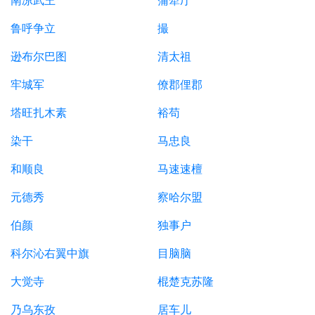
南凉武王
蒲犁厅
鲁呼争立
撮
逊布尔巴图
清太祖
牢城军
僚郡俚郡
塔旺扎木素
裕苟
染干
马忠良
和顺良
马速速檀
元德秀
察哈尔盟
伯颜
独事户
科尔沁右翼中旗
目脑脑
大觉寺
棍楚克苏隆
乃乌东孜
居车儿