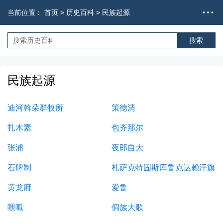
当前位置：
首页
>
历史百科
>
民族起源
民族起源
迪河斡朵群牧所
策德清
扎木素
包齐那尔
张浦
夜郎自大
石牌制
札萨克特固斯库鲁克达赖汗旗
黄龙府
爱鲁
喂呱
侗族大歌