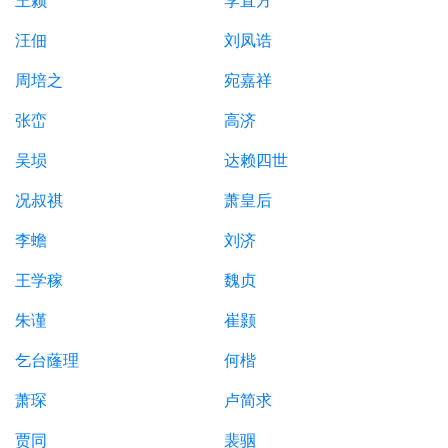
王颍
李直方
汪佃
刘凤诰
周培之
宛嘉祥
张峦
高济
吴埙
达赖四世
况叔祺
萧皇后
李蟾
刘济
王学稼
魏贞
朱谨
崔颢
乞台蕯理
何楷
萧琛
卢简求
贾同
裴骃