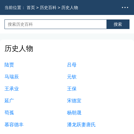
当前位置：
首页
>
历史百科
>
历史人物
历史人物
陆贾
吕母
马瑞辰
元钦
王承业
王保
延广
宋德宜
苟孤
杨朝晟
慕容德丰
潘龙跃妻唐氏