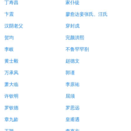
丁寿昌
家仆徒
卞震
廖愈达妾张氏、汪氏
汉阴老父
穿封戌
贺均
完颜洪熙
李岐
不鲁罕罕劄
黄士毅
赵德文
万承风
郭谨
萧大临
李原祐
许钦明
屈须
罗钦德
罗思远
章九龄
皇甫遇