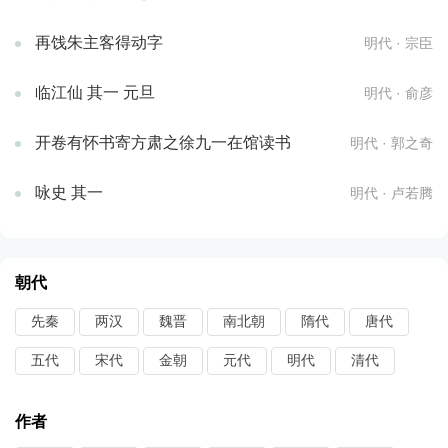
再饯朱主客得动字
明代 · 宗臣
临江仙 其一 元旦
明代 · 俞彦
开卷有怀书寄方肃之徐九一在馆读书
明代 · 郭之奇
咏史 其一
明代 · 卢若腾
朝代
先秦
两汉
魏晋
南北朝
隋代
唐代
五代
宋代
金朝
元代
明代
清代
作者