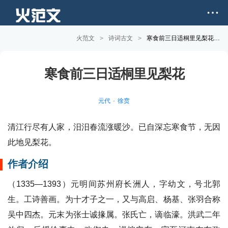
火范文
>
诗词古文
>
寒食前三日适桐里见梨花原文和赏析
寒食前三日适桐里见梨花
元代
徐贲
清江行尽有人家，汨汨春流涨暖沙。已自深忘寒食节，无因
此地见梨花。
作者介绍
（1335—1393）元明间苏州府长洲人，字幼文，号北郭
生。工诗善画。为十才子之一，又与高启、杨基、张羽合称
吴中四杰。元末为张士诚掾属。张氏亡，谪临濠。洪武二年