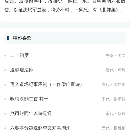
放归。后授给事中，改御史，巡按广东。官至河南左布政
使。以征洮岷军过境，犒劳不时，下狱死。有《北郭集》。
猜你喜欢
二十初度
先秦 · 周文
送静居法师
唐代 · 卢纶
再入道场纪事应制（一作僧广宣诗）
唐代 · 沈佺期
咏梅次韵二首 其一
宋代 · 张孝祥
燕司封同年以诗见迎
宋代 · 蔡襄
六客亭分题送赵季文知事湖州
元代 · 杨维桢