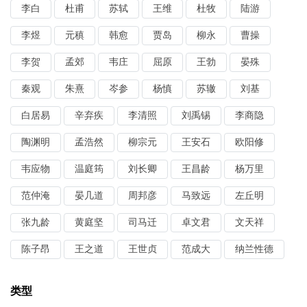
李白
杜甫
苏轼
王维
杜牧
陆游
李煜
元稹
韩愈
贾岛
柳永
曹操
李贺
孟郊
韦庄
屈原
王勃
晏殊
秦观
朱熹
岑参
杨慎
苏辙
刘基
白居易
辛弃疾
李清照
刘禹锡
李商隐
陶渊明
孟浩然
柳宗元
王安石
欧阳修
韦应物
温庭筠
刘长卿
王昌龄
杨万里
范仲淹
晏几道
周邦彦
马致远
左丘明
张九龄
黄庭坚
司马迁
卓文君
文天祥
陈子昂
王之道
王世贞
范成大
纳兰性德
类型