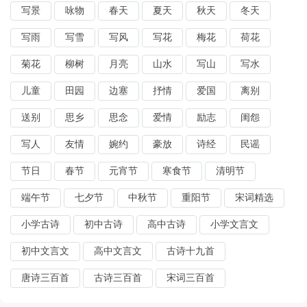
写景
咏物
春天
夏天
秋天
冬天
写雨
写雪
写风
写花
梅花
荷花
菊花
柳树
月亮
山水
写山
写水
儿童
田园
边塞
抒情
爱国
离别
送别
思乡
思念
爱情
励志
闺怨
写人
友情
婉约
豪放
诗经
民谣
节日
春节
元宵节
寒食节
清明节
端午节
七夕节
中秋节
重阳节
宋词精选
小学古诗
初中古诗
高中古诗
小学文言文
初中文言文
高中文言文
古诗十九首
唐诗三百首
古诗三百首
宋词三百首