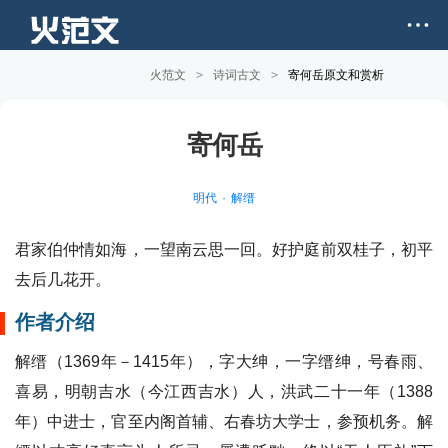
火范文
>
诗词古文
>
寄何岳原文和赏析
寄何岳
明代
解缙
君家伯仲情如海，一望南云思一回。好护庭前双桂子，初平
去后几花开。
作者介绍
解缙（1369年－1415年），字大绅，一字缙绅，号春雨、
喜易，明朝吉水（今江西吉水）人，洪武二十一年（1388
年）中进士，官至内阁首辅、右春坊大学士，参预机务。解