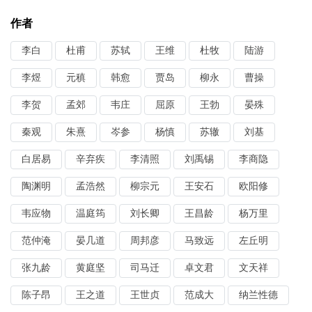
作者
李白
杜甫
苏轼
王维
杜牧
陆游
李煜
元稹
韩愈
贾岛
柳永
曹操
李贺
孟郊
韦庄
屈原
王勃
晏殊
秦观
朱熹
岑参
杨慎
苏辙
刘基
白居易
辛弃疾
李清照
刘禹锡
李商隐
陶渊明
孟浩然
柳宗元
王安石
欧阳修
韦应物
温庭筠
刘长卿
王昌龄
杨万里
范仲淹
晏几道
周邦彦
马致远
左丘明
张九龄
黄庭坚
司马迁
卓文君
文天祥
陈子昂
王之道
王世贞
范成大
纳兰性德