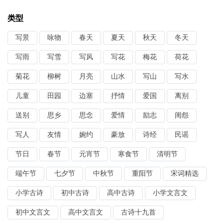
类型
写景
咏物
春天
夏天
秋天
冬天
写雨
写雪
写风
写花
梅花
荷花
菊花
柳树
月亮
山水
写山
写水
儿童
田园
边塞
抒情
爱国
离别
送别
思乡
思念
爱情
励志
闺怨
写人
友情
婉约
豪放
诗经
民谣
节日
春节
元宵节
寒食节
清明节
端午节
七夕节
中秋节
重阳节
宋词精选
小学古诗
初中古诗
高中古诗
小学文言文
初中文言文
高中文言文
古诗十九首