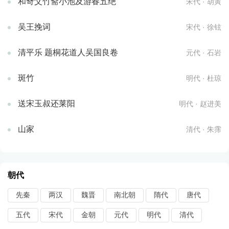
和奇父竹斋小池及游春五绝
宋代 · 胡寅
吴王挽词
宋代 · 徐铉
清平乐 题桐花道人吴国良卷
元代 · 石岩
斑竹
明代 · 杜琼
送宋玉叔还莱阳
明代 · 赵进美
山家
清代 · 朱霈
朝代
先秦
两汉
魏晋
南北朝
隋代
唐代
五代
宋代
金朝
元代
明代
清代