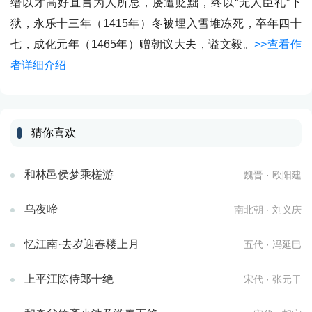
缙以才高好直言为人所忌，屡遭贬黜，终以“无人臣礼”下
狱，永乐十三年（1415年）冬被埋入雪堆冻死，卒年四十
七，成化元年（1465年）赠朝议大夫，谥文毅。
>>查看作
者详细介绍
猜你喜欢
和林邑侯梦乘槎游
魏晋 · 欧阳建
乌夜啼
南北朝 · 刘义庆
忆江南·去岁迎春楼上月
五代 · 冯延巳
上平江陈侍郎十绝
宋代 · 张元干