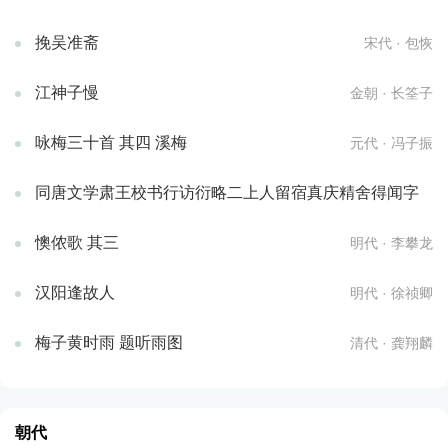
挽吴准斋
宋代 · 包恢
江神子慢
金朝 · 长筌子
咏梅三十首 其四 溪梅
元代 · 冯子振
同唐文学肃王校书行访衍略二上人留宿真庆精舍得闻字
懊侬歌 其三
明代 · 李攀龙
汉阳逢故人
明代 · 徐祯卿
梅子黄时雨 题听雨图
清代 · 龚翔麟
朝代