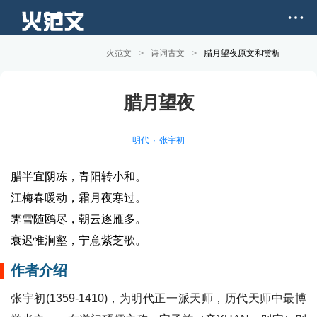
火范文
>
诗词古文
>
腊月望夜原文和赏析
腊月望夜
明代
张宇初
腊半宜阴冻，青阳转小和。
江梅春暖动，霜月夜寒过。
霁雪随鸥尽，朝云逐雁多。
衰迟惟涧壑，宁意紫芝歌。
作者介绍
张宇初(1359-1410)，为明代正一派天师，历代天师中最博