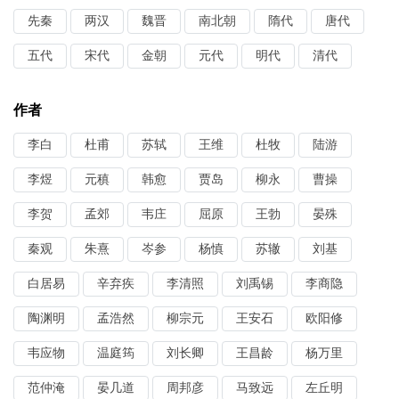
先秦
两汉
魏晋
南北朝
隋代
唐代
五代
宋代
金朝
元代
明代
清代
作者
李白
杜甫
苏轼
王维
杜牧
陆游
李煜
元稹
韩愈
贾岛
柳永
曹操
李贺
孟郊
韦庄
屈原
王勃
晏殊
秦观
朱熹
岑参
杨慎
苏辙
刘基
白居易
辛弃疾
李清照
刘禹锡
李商隐
陶渊明
孟浩然
柳宗元
王安石
欧阳修
韦应物
温庭筠
刘长卿
王昌龄
杨万里
范仲淹
晏几道
周邦彦
马致远
左丘明