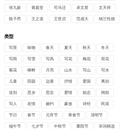
张九龄
黄庭坚
司马迁
卓文君
文天祥
陈子昂
王之道
王世贞
范成大
纳兰性德
类型
写景
咏物
春天
夏天
秋天
冬天
写雨
写雪
写风
写花
梅花
荷花
菊花
柳树
月亮
山水
写山
写水
儿童
田园
边塞
抒情
爱国
离别
送别
思乡
思念
爱情
励志
闺怨
写人
友情
婉约
豪放
诗经
民谣
节日
春节
元宵节
寒食节
清明节
端午节
七夕节
中秋节
重阳节
宋词精选