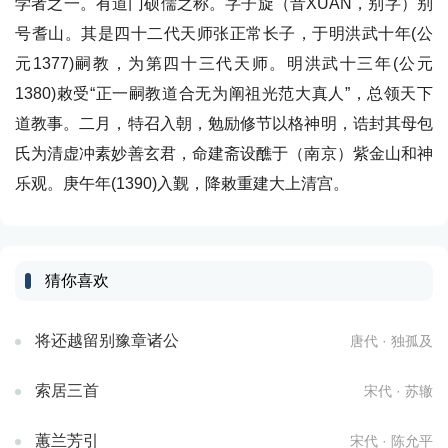
学者之一。有道门硕儒之称。字子旋（音XUAN，别字）别
号耆山。其是四十二代天师张正常长子，于明洪武十年(公
元1377)嗣教，为第四十三代天师。明洪武十三年(公元
1380)敕受“正一嗣教道合无为阐祖光范大真人”，总领天下
道教事。二月，特召入朝，勉励修节以格神明，诰封其母包
氏为清虚冲素妙善玄君，命建斋设醮于（南京）紫金山和神
乐观。庚午年(1390)入觐，降敕重建大上清宫。
猜你喜欢
将还越留别豫章诸公
唐代 · 独孤及
索居三首
宋代 · 苏辙
蕙兰芳引
宋代 · 陈允平