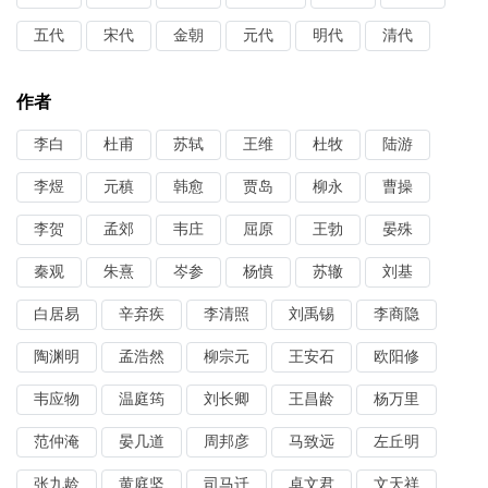
五代
宋代
金朝
元代
明代
清代
作者
李白
杜甫
苏轼
王维
杜牧
陆游
李煜
元稹
韩愈
贾岛
柳永
曹操
李贺
孟郊
韦庄
屈原
王勃
晏殊
秦观
朱熹
岑参
杨慎
苏辙
刘基
白居易
辛弃疾
李清照
刘禹锡
李商隐
陶渊明
孟浩然
柳宗元
王安石
欧阳修
韦应物
温庭筠
刘长卿
王昌龄
杨万里
范仲淹
晏几道
周邦彦
马致远
左丘明
张九龄
黄庭坚
司马迁
卓文君
文天祥