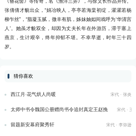
《簪花髻》等传奇，名《渔洋三弄》，与徐文长作品并传。
张倩倩才貌出众，“娟冶映人，亭亭若海棠初绽，濯濯若杨
柳乍丝”，“脂凝玉腻，微丰有肌，姊妹妯姒间戏呼为‘华清宫
人’。她虽才貌双全，却因为丈夫长年在外游历，滞于塞上
燕京，生计艰辛，终年抑郁不堪。不幸早逝，时年三十四
岁。
猜你喜欢
西江月·花气烘人尚暖
宋代 · 张炎
太师中书令魏国公册赠尚书令追封真定王赵挽
宋代 · 王
留题新安幕府聚秀轩
宋代 · 李弥逊