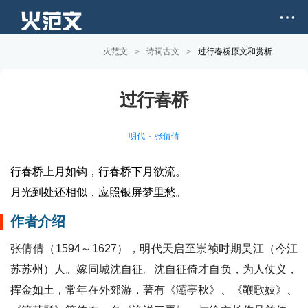
火范文
>
诗词古文
>
过行春桥原文和赏析
过行春桥
明代
张倩倩
行春桥上月如钩，行春桥下月欲流。
月光到处还相似，应照银屏梦里愁。
作者介绍
张倩倩（1594～1627），明代天启至崇祯时期吴江（今江
苏苏州）人。嫁同城沈自征。沈自征倚才自负，为人仗义，
挥金如土，常年在外郊游，著有《灞亭秋》、《鞭歌妓》、