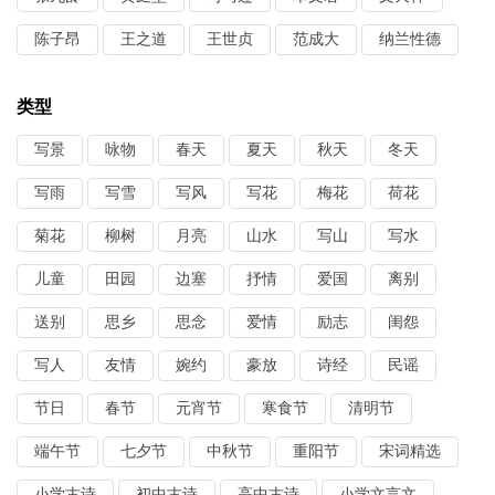
陈子昂
王之道
王世贞
范成大
纳兰性德
类型
写景
咏物
春天
夏天
秋天
冬天
写雨
写雪
写风
写花
梅花
荷花
菊花
柳树
月亮
山水
写山
写水
儿童
田园
边塞
抒情
爱国
离别
送别
思乡
思念
爱情
励志
闺怨
写人
友情
婉约
豪放
诗经
民谣
节日
春节
元宵节
寒食节
清明节
端午节
七夕节
中秋节
重阳节
宋词精选
小学古诗
初中古诗
高中古诗
小学文言文