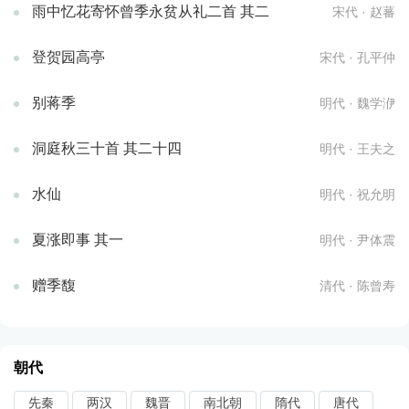
雨中忆花寄怀曾季永贫从礼二首 其二
宋代 · 赵蕃
登贺园高亭
宋代 · 孔平仲
别蒋季
明代 · 魏学洢
洞庭秋三十首 其二十四
明代 · 王夫之
水仙
明代 · 祝允明
夏涨即事 其一
明代 · 尹体震
赠季馥
清代 · 陈曾寿
朝代
先秦
两汉
魏晋
南北朝
隋代
唐代