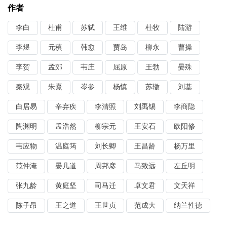
作者
李白
杜甫
苏轼
王维
杜牧
陆游
李煜
元稹
韩愈
贾岛
柳永
曹操
李贺
孟郊
韦庄
屈原
王勃
晏殊
秦观
朱熹
岑参
杨慎
苏辙
刘基
白居易
辛弃疾
李清照
刘禹锡
李商隐
陶渊明
孟浩然
柳宗元
王安石
欧阳修
韦应物
温庭筠
刘长卿
王昌龄
杨万里
范仲淹
晏几道
周邦彦
马致远
左丘明
张九龄
黄庭坚
司马迁
卓文君
文天祥
陈子昂
王之道
王世贞
范成大
纳兰性德