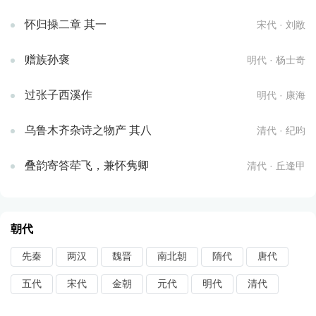
怀归操二章 其一
宋代 · 刘敞
赠族孙褒
明代 · 杨士奇
过张子西溪作
明代 · 康海
乌鲁木齐杂诗之物产 其八
清代 · 纪昀
叠韵寄答荦飞，兼怀隽卿
清代 · 丘逢甲
朝代
先秦
两汉
魏晋
南北朝
隋代
唐代
五代
宋代
金朝
元代
明代
清代