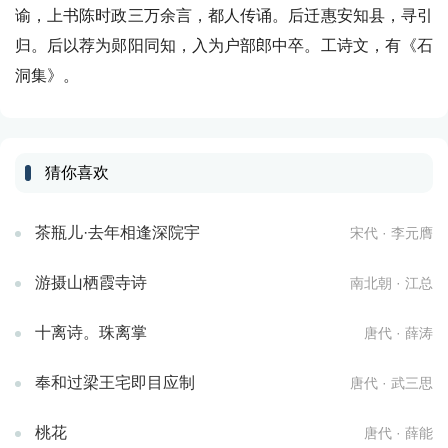
谕，上书陈时政三万余言，都人传诵。后迁惠安知县，寻引
归。后以荐为郧阳同知，入为户部郎中卒。工诗文，有《石
洞集》。
猜你喜欢
茶瓶儿·去年相逢深院宇
宋代 · 李元膺
游摄山栖霞寺诗
南北朝 · 江总
十离诗。珠离掌
唐代 · 薛涛
奉和过梁王宅即目应制
唐代 · 武三思
桃花
唐代 · 薛能