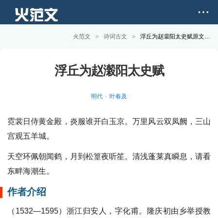
火范文
>
诗词古文
>
浮丘为赵濲阳太史赋原文和赏析
浮丘为赵濲阳太史赋
明代
叶春及
霓裳日侍黄金殿，炎服谁开白玉京。万里风云双凤阙，三山
宫观五羊城。
天空环佩朝闻鹤，月到松篁夜听笙。清浅蓬莱真瞬息，请看
东畔海潮生。
作者介绍
（1532—1595）浙江归安人，字化甫。隆庆初由乡举授教