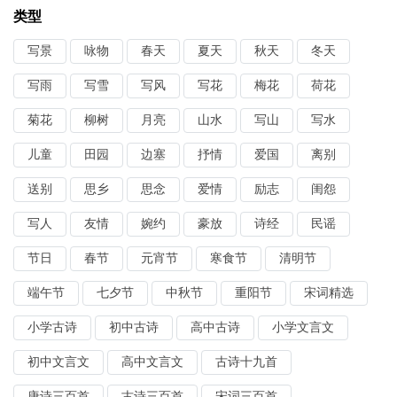
类型
写景
咏物
春天
夏天
秋天
冬天
写雨
写雪
写风
写花
梅花
荷花
菊花
柳树
月亮
山水
写山
写水
儿童
田园
边塞
抒情
爱国
离别
送别
思乡
思念
爱情
励志
闺怨
写人
友情
婉约
豪放
诗经
民谣
节日
春节
元宵节
寒食节
清明节
端午节
七夕节
中秋节
重阳节
宋词精选
小学古诗
初中古诗
高中古诗
小学文言文
初中文言文
高中文言文
古诗十九首
唐诗三百首
古诗三百首
宋词三百首