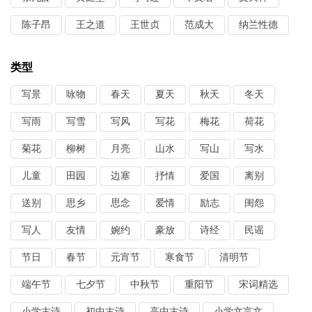
陈子昂
王之道
王世贞
范成大
纳兰性德
类型
写景
咏物
春天
夏天
秋天
冬天
写雨
写雪
写风
写花
梅花
荷花
菊花
柳树
月亮
山水
写山
写水
儿童
田园
边塞
抒情
爱国
离别
送别
思乡
思念
爱情
励志
闺怨
写人
友情
婉约
豪放
诗经
民谣
节日
春节
元宵节
寒食节
清明节
端午节
七夕节
中秋节
重阳节
宋词精选
小学古诗
初中古诗
高中古诗
小学文言文