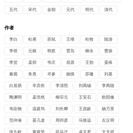
五代
宋代
金朝
元代
明代
清代
作者
李白
杜甫
苏轼
王维
杜牧
陆游
李煜
元稹
韩愈
贾岛
柳永
曹操
李贺
孟郊
韦庄
屈原
王勃
晏殊
秦观
朱熹
岑参
杨慎
苏辙
刘基
白居易
辛弃疾
李清照
刘禹锡
李商隐
陶渊明
孟浩然
柳宗元
王安石
欧阳修
韦应物
温庭筠
刘长卿
王昌龄
杨万里
范仲淹
晏几道
周邦彦
马致远
左丘明
张九龄
黄庭坚
司马迁
卓文君
文天祥