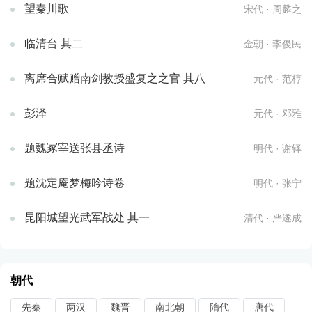
望秦川歌
宋代 · 周麟之
临清台 其二
金朝 · 李俊民
离席合赋赠南剑教授盛复之之官 其八
元代 · 范梈
彭泽
元代 · 邓雅
题魏冢宰送张县丞诗
明代 · 谢铎
题沈定庵梦梅吟诗卷
明代 · 张宁
昆阳城望光武军战处 其一
清代 · 严遂成
朝代
先秦
两汉
魏晋
南北朝
隋代
唐代