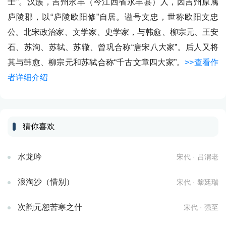
士”。汉族，吉州永丰（今江西省永丰县）人，因吉州原属
庐陵郡，以“庐陵欧阳修”自居。谥号文忠，世称欧阳文忠
公。北宋政治家、文学家、史学家，与韩愈、柳宗元、王安
石、苏洵、苏轼、苏辙、曾巩合称“唐宋八大家”。后人又将
其与韩愈、柳宗元和苏轼合称“千古文章四大家”。
>>查看作
者详细介绍
猜你喜欢
水龙吟
宋代 · 吕渭老
浪淘沙（惜别）
宋代 · 黎廷瑞
次韵元恕苦寒之什
宋代 · 强至