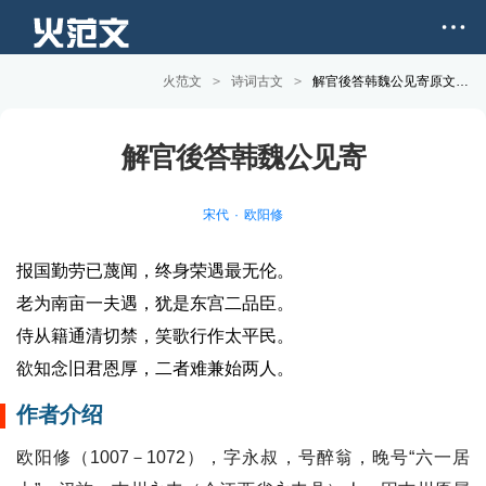
火范文
>
诗词古文
>
解官後答韩魏公见寄原文和赏析
解官後答韩魏公见寄
宋代
欧阳修
报国勤劳已蔑闻，终身荣遇最无伦。
老为南亩一夫遇，犹是东宫二品臣。
侍从籍通清切禁，笑歌行作太平民。
欲知念旧君恩厚，二者难兼始两人。
作者介绍
欧阳修（1007－1072），字永叔，号醉翁，晚号“六一居