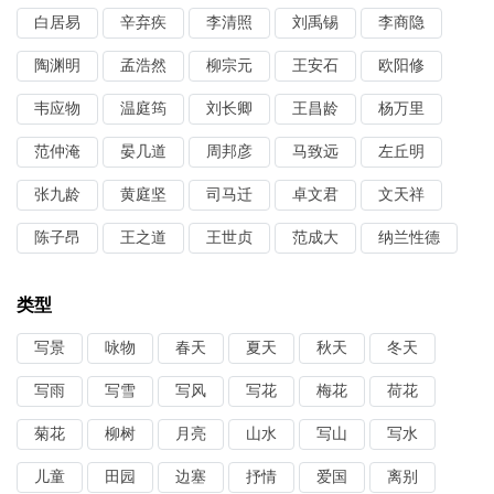
白居易
辛弃疾
李清照
刘禹锡
李商隐
陶渊明
孟浩然
柳宗元
王安石
欧阳修
韦应物
温庭筠
刘长卿
王昌龄
杨万里
范仲淹
晏几道
周邦彦
马致远
左丘明
张九龄
黄庭坚
司马迁
卓文君
文天祥
陈子昂
王之道
王世贞
范成大
纳兰性德
类型
写景
咏物
春天
夏天
秋天
冬天
写雨
写雪
写风
写花
梅花
荷花
菊花
柳树
月亮
山水
写山
写水
儿童
田园
边塞
抒情
爱国
离别