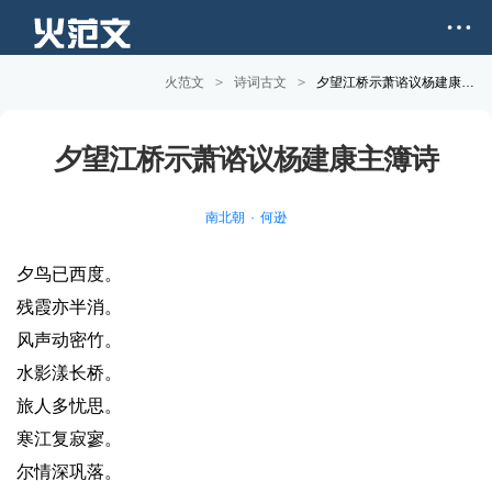
火范文
>
诗词古文
>
夕望江桥示萧谘议杨建康主簿诗原文和赏析
夕望江桥示萧谘议杨建康主簿诗
南北朝
何逊
夕鸟已西度。
残霞亦半消。
风声动密竹。
水影漾长桥。
旅人多忧思。
寒江复寂寥。
尔情深巩落。