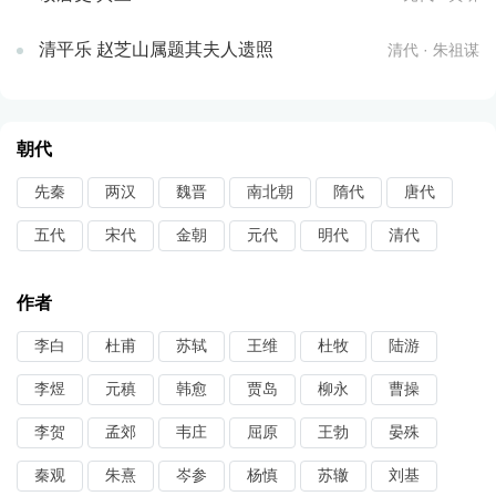
清平乐 赵芝山属题其夫人遗照
清代 · 朱祖谋
朝代
先秦
两汉
魏晋
南北朝
隋代
唐代
五代
宋代
金朝
元代
明代
清代
作者
李白
杜甫
苏轼
王维
杜牧
陆游
李煜
元稹
韩愈
贾岛
柳永
曹操
李贺
孟郊
韦庄
屈原
王勃
晏殊
秦观
朱熹
岑参
杨慎
苏辙
刘基