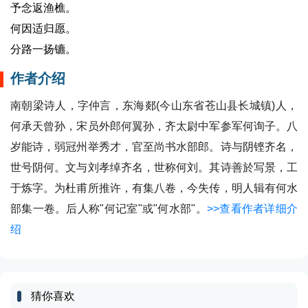
予念返渔樵。
何因适归愿。
分路一扬镳。
作者介绍
南朝梁诗人，字仲言，东海郯(今山东省苍山县长城镇)人，
何承天曾孙，宋员外郎何翼孙，齐太尉中军参军何询子。八
岁能诗，弱冠州举秀才，官至尚书水部郎。诗与阴铿齐名，
世号阴何。文与刘孝绰齐名，世称何刘。其诗善於写景，工
于炼字。为杜甫所推许，有集八卷，今失传，明人辑有何水
部集一卷。后人称"何记室"或"何水部"。
>>查看作者详细介
绍
猜你喜欢