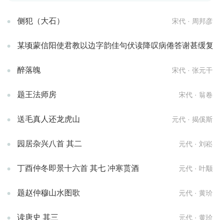
侧犯（大石）
宋代 · 周邦彦
某顷蒙信阳使君教以边字韵佳句伏读降叹病倦答谢甚缓复不
醉落魄
宋代 · 张元干
题王法师房
宋代 · 翁卷
送毛真人还龙虎山
元代 · 揭傒斯
园居杂兴八首 其二
元代 · 刘崧
丁酉仲冬即景十六首 其七 冲寒贳酒
元代 · 叶颙
题赵仲穆山水图歌
元代 · 黄玠
读唐史 其三
元代 · 黄玠