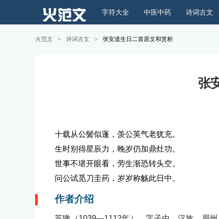
字符大全
中医中药
诗词古文
火范文
>
诗词古文
>
张安道生日二首原文和赏析
张
十载从公鬓似蓬，羡公英气老犹充。
生时别得星辰力，晚岁仍加鼎灶功。
世事不堪开眼看，劳生渐恐转头空。
问公试觅刀圭药，岁岁称觞此日中。
作者介绍
苏辙（1039—1112年），字子由，汉族，