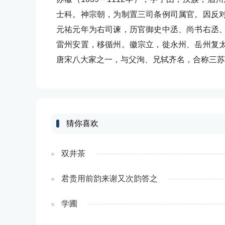
士科。神宗朝，为制置三司条例司属官。因反
元祐元年为右司谏，历官御史中丞、尚书右丞
雷州安置，移循州。徽宗立，徙永州、岳州复
唐宋八大家之一，与父洵、兄轼齐名，合称三苏
猜你喜欢
双井茶
君贵用前韵来谢又次韵答之
学圃