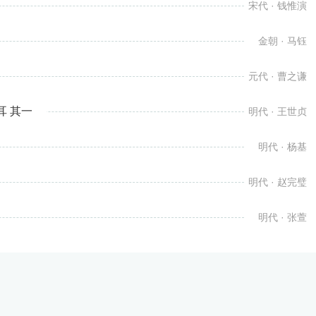
宋代 · 钱惟演
金朝 · 马钰
元代 · 曹之谦
 其一
明代 · 王世贞
明代 · 杨基
明代 · 赵完璧
明代 · 张萱