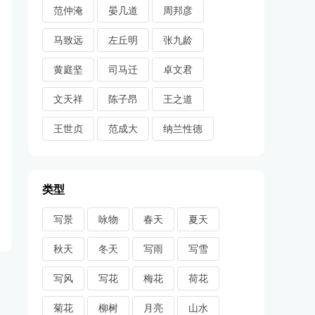
范仲淹
晏几道
周邦彦
马致远
左丘明
张九龄
黄庭坚
司马迁
卓文君
文天祥
陈子昂
王之道
王世贞
范成大
纳兰性德
类型
写景
咏物
春天
夏天
秋天
冬天
写雨
写雪
写风
写花
梅花
荷花
菊花
柳树
月亮
山水