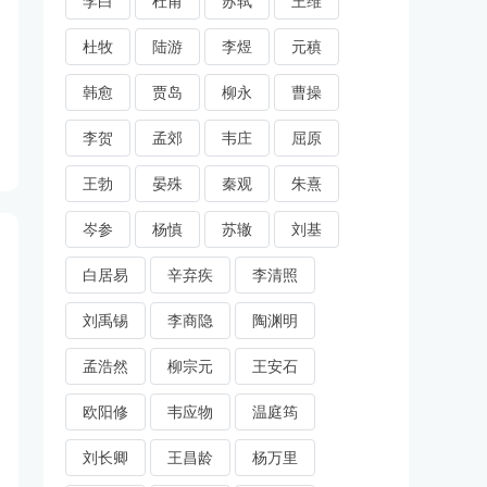
李白
杜甫
苏轼
王维
杜牧
陆游
李煜
元稹
韩愈
贾岛
柳永
曹操
李贺
孟郊
韦庄
屈原
王勃
晏殊
秦观
朱熹
岑参
杨慎
苏辙
刘基
白居易
辛弃疾
李清照
刘禹锡
李商隐
陶渊明
孟浩然
柳宗元
王安石
欧阳修
韦应物
温庭筠
刘长卿
王昌龄
杨万里