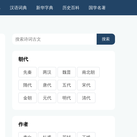
典
汉语词典
新华字典
历史百科
国学名著
历史上的今天
周公解梦
古今语录
儿童故事
朝代
先秦
两汉
魏晋
南北朝
隋代
唐代
五代
宋代
金朝
元代
明代
清代
作者