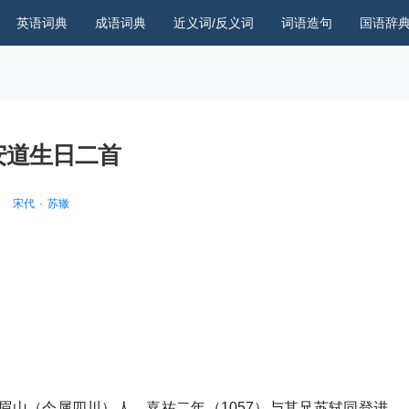
英语词典
成语词典
近义词/反义词
词语造句
国语辞
安道生日二首
宋代
苏辙
眉州眉山（今属四川）人。嘉祐二年（1057）与其兄苏轼同登进