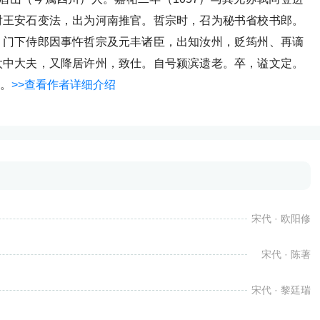
对王安石变法，出为河南推官。哲宗时，召为秘书省校书郎。
、门下侍郎因事忤哲宗及元丰诸臣，出知汝州，贬筠州、再谪
太中大夫，又降居许州，致仕。自号颍滨遗老。卒，谥文定。
。
>>查看作者详细介绍
宋代 · 欧阳修
宋代 · 陈著
宋代 · 黎廷瑞