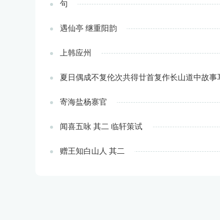
句
遇仙亭 继重阳韵
上韩应州
夏日偶成不复伦次共得廿首复作长山道中故事耳
寄海盐杨寨官
闻喜五咏 其二 临轩策试
赠王知白山人 其二