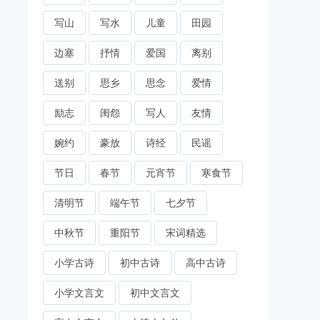
写山
写水
儿童
田园
边塞
抒情
爱国
离别
送别
思乡
思念
爱情
励志
闺怨
写人
友情
婉约
豪放
诗经
民谣
节日
春节
元宵节
寒食节
清明节
端午节
七夕节
中秋节
重阳节
宋词精选
小学古诗
初中古诗
高中古诗
小学文言文
初中文言文