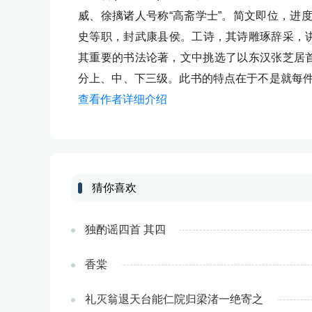
威、徐摛诸人号称“高斋学士”。简文即位，进
史等职，封武康县侯。工诗，其诗雕琢辞采，讲
其重要的书法论著，文中挑选了以东汉张芝居首
分上、中、下三级。此书的特点在于不是就每
查看作者详细介绍
猜你喜欢
独酌谣四首 其四
香棠
礼灭翁退天台能仁院归梁渚一绝寄之