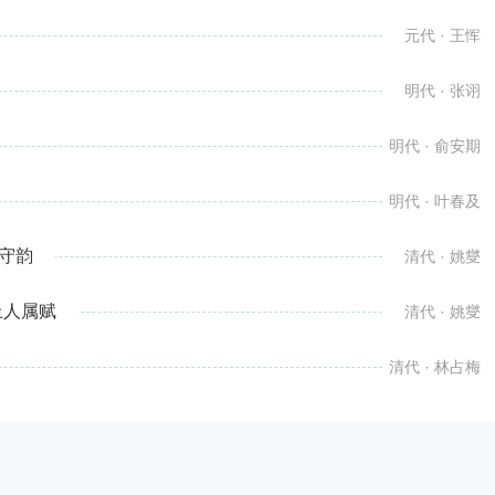
元代 · 王恽
明代 · 张诩
明代 · 俞安期
明代 · 叶春及
守韵
清代 · 姚燮
上人属赋
清代 · 姚燮
清代 · 林占梅