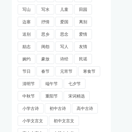
写山
写水
儿童
田园
边塞
抒情
爱国
离别
送别
思乡
思念
爱情
励志
闺怨
写人
友情
婉约
豪放
诗经
民谣
节日
春节
元宵节
寒食节
清明节
端午节
七夕节
中秋节
重阳节
宋词精选
小学古诗
初中古诗
高中古诗
小学文言文
初中文言文