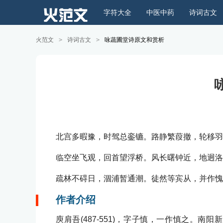
字符大全
中医中药
诗词古文
火范文
>
诗词古文
>
咏蔬圃堂诗原文和赏析
北宫多暇豫，时驾总銮镳。路静繁葭撤，轮移羽
临空坐飞观，回首望浮桥。风长曙钟近，地迥洛
疏林不碍日，涸浦暂通潮。徒然等宾从，并作愧
作者介绍
庾肩吾(487-551)，字子慎，一作慎之。