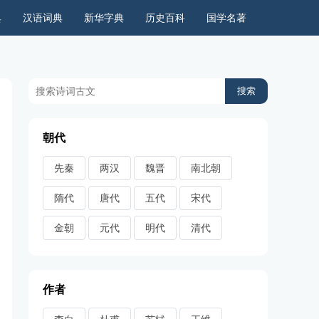
典
汉语词典
新华字典
历史百科
国学名著
历史上的今天
周公解梦
古今语录
儿童故事
朝代
先秦
两汉
魏晋
南北朝
隋代
唐代
五代
宋代
金朝
元代
明代
清代
作者