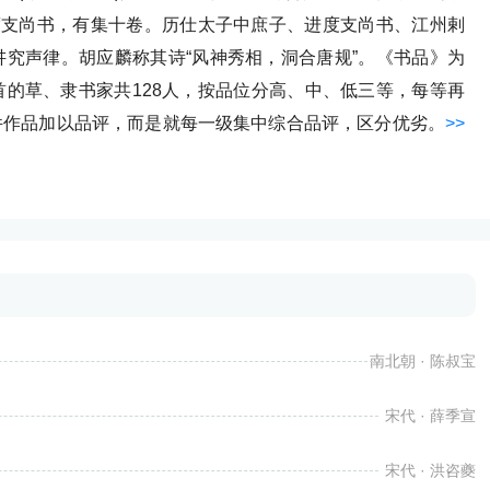
度支尚书，有集十卷。历仕太子中庶子、进度支尚书、江州剌
究声律。胡应麟称其诗“风神秀相，洞合唐规”。《书品》为
的草、隶书家共128人，按品位分高、中、低三等，每等再
件作品加以品评，而是就每一级集中综合品评，区分优劣。
>>
南北朝 · 陈叔宝
宋代 · 薛季宣
宋代 · 洪咨夔