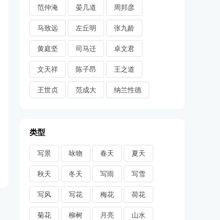
范仲淹
晏几道
周邦彦
马致远
左丘明
张九龄
黄庭坚
司马迁
卓文君
文天祥
陈子昂
王之道
王世贞
范成大
纳兰性德
类型
写景
咏物
春天
夏天
秋天
冬天
写雨
写雪
写风
写花
梅花
荷花
菊花
柳树
月亮
山水