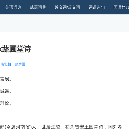
英语词典
成语词典
近义词/反义词
词语造句
国语辞
咏蔬圃堂诗
南北朝
庾肩吾
盖飘。
城遥。
群僚。
南阳新野(今属河南省)人。世居江陵。初为晋安王国常侍，同刘孝