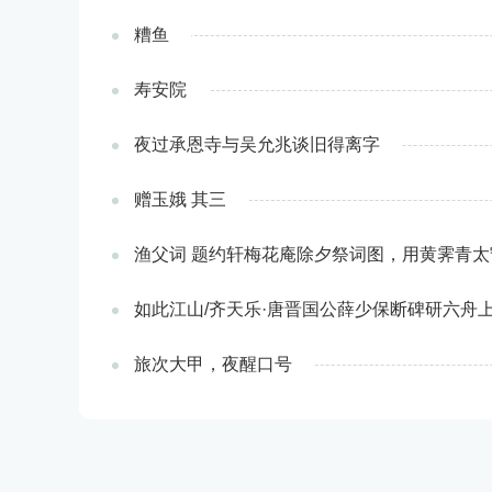
糟鱼
寿安院
夜过承恩寺与吴允兆谈旧得离字
赠玉娥 其三
渔父词 题约轩梅花庵除夕祭词图，用黄霁青太
如此江山/齐天乐·唐晋国公薛少保断碑研六舟
旅次大甲，夜醒口号