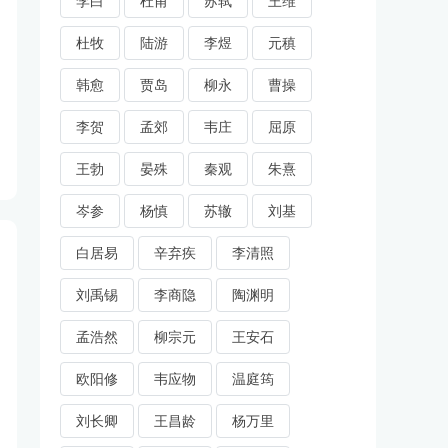
李白
杜甫
苏轼
王维
杜牧
陆游
李煜
元稹
韩愈
贾岛
柳永
曹操
李贺
孟郊
韦庄
屈原
王勃
晏殊
秦观
朱熹
岑参
杨慎
苏辙
刘基
白居易
辛弃疾
李清照
刘禹锡
李商隐
陶渊明
孟浩然
柳宗元
王安石
欧阳修
韦应物
温庭筠
刘长卿
王昌龄
杨万里