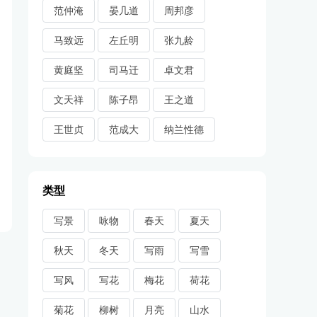
范仲淹
晏几道
周邦彦
马致远
左丘明
张九龄
黄庭坚
司马迁
卓文君
文天祥
陈子昂
王之道
王世贞
范成大
纳兰性德
类型
写景
咏物
春天
夏天
秋天
冬天
写雨
写雪
写风
写花
梅花
荷花
菊花
柳树
月亮
山水