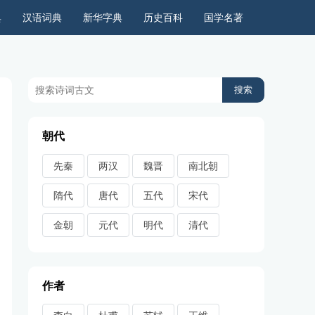
典
汉语词典
新华字典
历史百科
国学名著
历史上的今天
周公解梦
古今语录
儿童故事
朝代
先秦
两汉
魏晋
南北朝
隋代
唐代
五代
宋代
金朝
元代
明代
清代
作者