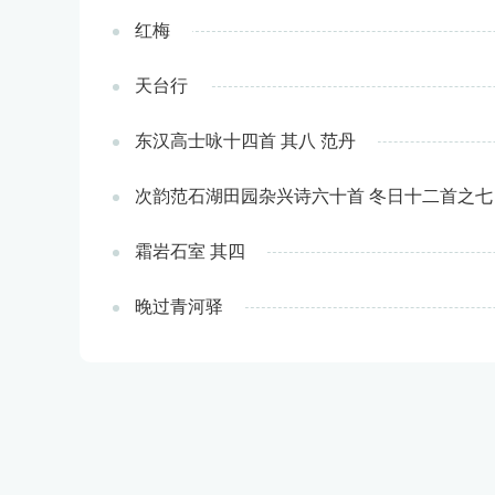
红梅
天台行
东汉高士咏十四首 其八 范丹
次韵范石湖田园杂兴诗六十首 冬日十二首之七
霜岩石室 其四
晚过青河驿