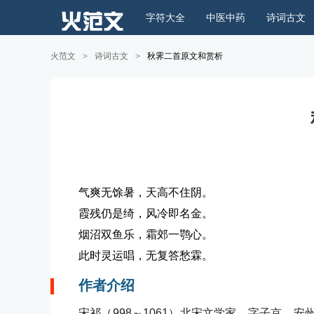
字符大全
中医中药
诗词古文
火范文
>
诗词古文
>
秋霁二首原文和赏析
气爽无馀暑，天高不住阴。
霞残仍是绮，风冷即名金。
烟沼双鱼乐，霜郊一鹗心。
此时灵运唱，无复答愁霖。
作者介绍
宋祁（998～1061）北宋文学家。字子京，