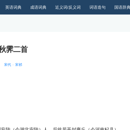
英语词典
成语词典
近义词/反义词
词语造句
国语辞
秋霁二首
宋代
宋祁
安州安陆（今湖北安陆）人，后徙居开封雍丘（今河南杞县）。