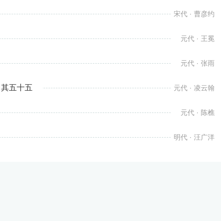
宋代 · 曹彦约
元代 · 王冕
元代 · 张雨
 其五十五
元代 · 凌云翰
元代 · 陈樵
明代 · 汪广洋