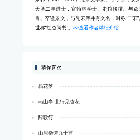
天圣二年进士，官翰林学士、史馆修撰。与欧
旨。卒谥景文，与兄宋庠并有文名，时称“二宋”
世称“红杏尚书”。
>>查看作者详细介绍
猜你喜欢
杨花落
燕山亭·北行见杏花
醉歌行
山居杂诗九十首