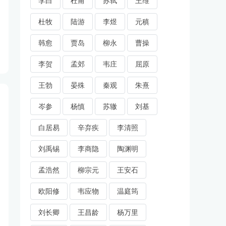
李白
杜甫
苏轼
王维
杜牧
陆游
李煜
元稹
韩愈
贾岛
柳永
曹操
李贺
孟郊
韦庄
屈原
王勃
晏殊
秦观
朱熹
岑参
杨慎
苏辙
刘基
白居易
辛弃疾
李清照
刘禹锡
李商隐
陶渊明
孟浩然
柳宗元
王安石
欧阳修
韦应物
温庭筠
刘长卿
王昌龄
杨万里