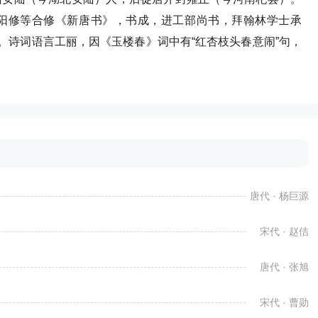
阳修等合修《新唐书》，书成，进工部尚书，拜翰林学士承
。诗词语言工丽，因《玉楼春》词中有“红杏枝头春意闹”句，
唐代 · 杨巨源
宋代 · 赵佶
唐代 · 张旭
宋代 · 曹勋