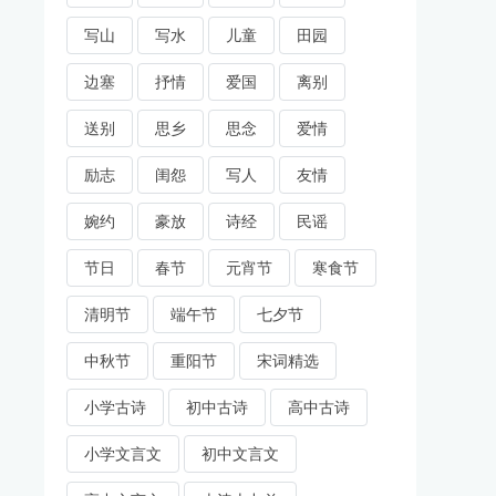
写山
写水
儿童
田园
边塞
抒情
爱国
离别
送别
思乡
思念
爱情
励志
闺怨
写人
友情
婉约
豪放
诗经
民谣
节日
春节
元宵节
寒食节
清明节
端午节
七夕节
中秋节
重阳节
宋词精选
小学古诗
初中古诗
高中古诗
小学文言文
初中文言文