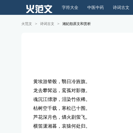
字符大全
中医中药
诗词古文
火范文
>
诗词古文
>
湘妃怨原文和赏析
黄埃游辇毂，翳日冷旌旗。
龙去攀髯远，鸾孤对影微。
魂沉江缥渺，泪染竹依稀。
枯树空千载，寒松已十围。
芦花深月色，燐火剧萤飞。
横笛潇湘暮，哀猿何处归。