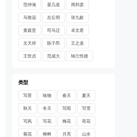
范仲淹
晏几道
周邦彦
马致远
左丘明
张九龄
黄庭坚
司马迁
卓文君
文天祥
陈子昂
王之道
王世贞
范成大
纳兰性德
类型
写景
咏物
春天
夏天
秋天
冬天
写雨
写雪
写风
写花
梅花
荷花
菊花
柳树
月亮
山水