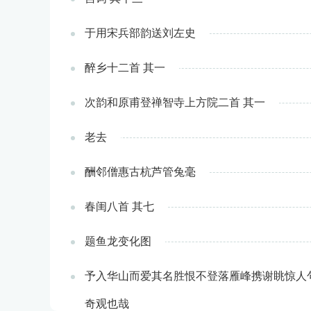
于用宋兵部韵送刘左史
醉乡十二首 其一
次韵和原甫登禅智寺上方院二首 其一
老去
酬邻僧惠古杭芦管兔毫
春闺八首 其七
题鱼龙变化图
予入华山而爱其名胜恨不登落雁峰携谢眺惊人
奇观也哉