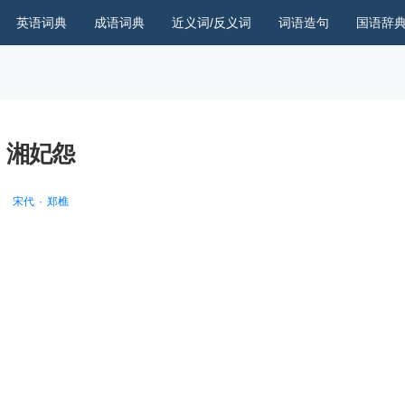
英语词典
成语词典
近义词/反义词
词语造句
国语辞
湘妃怨
宋代
郑樵