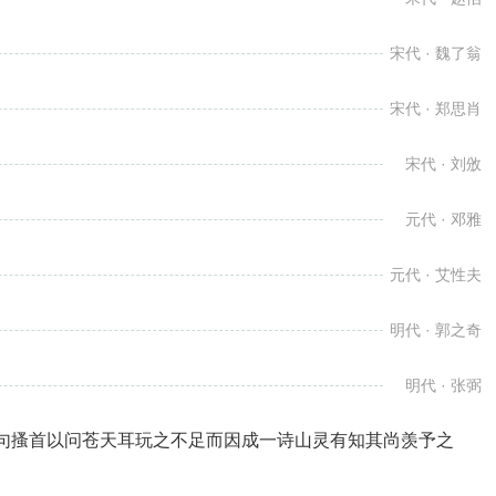
宋代 · 魏了翁
宋代 · 郑思肖
宋代 · 刘攽
元代 · 邓雅
元代 · 艾性夫
明代 · 郭之奇
明代 · 张弼
句搔首以问苍天耳玩之不足而因成一诗山灵有知其尚羡予之
明代 · 朱诚泳