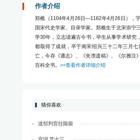
作者介绍
郑樵（1104年4月26日—1162年4月26
国宋代史学家、目录学家。郑樵生于北宋崇宁三年
学30年，立志读遍古今书，毕生从事学术研究
都取得了成就，卒于南宋绍兴三十二年三月七日（
亡，今存《通志》、《夹漈遗稿》、《尔雅注
百科全书。
>>查看作者详细介绍
猜你喜欢
送邹判官往陈留
宫词 其十三