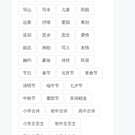
写山
写水
儿童
田园
边塞
抒情
爱国
离别
送别
思乡
思念
爱情
励志
闺怨
写人
友情
婉约
豪放
诗经
民谣
节日
春节
元宵节
寒食节
清明节
端午节
七夕节
中秋节
重阳节
宋词精选
小学古诗
初中古诗
高中古诗
小学文言文
初中文言文