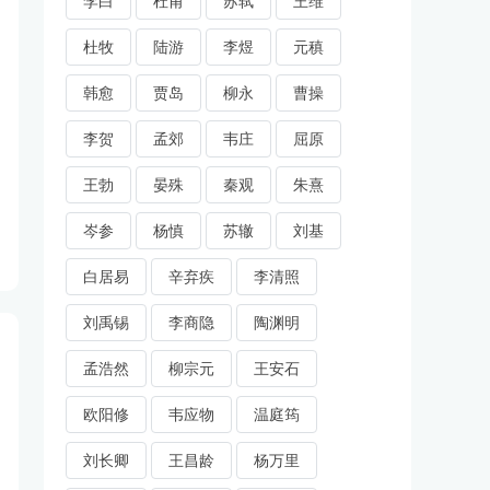
李白
杜甫
苏轼
王维
杜牧
陆游
李煜
元稹
韩愈
贾岛
柳永
曹操
李贺
孟郊
韦庄
屈原
王勃
晏殊
秦观
朱熹
岑参
杨慎
苏辙
刘基
白居易
辛弃疾
李清照
刘禹锡
李商隐
陶渊明
孟浩然
柳宗元
王安石
欧阳修
韦应物
温庭筠
刘长卿
王昌龄
杨万里