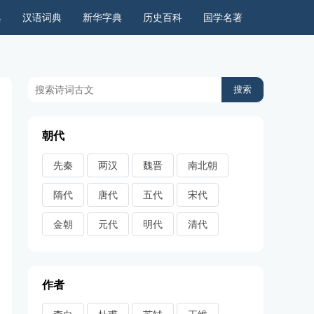
典
汉语词典
新华字典
历史百科
国学名著
历史上的今天
周公解梦
古今语录
儿童故事
朝代
先秦
两汉
魏晋
南北朝
隋代
唐代
五代
宋代
金朝
元代
明代
清代
作者