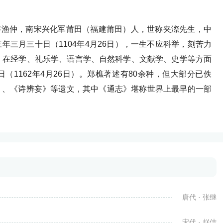
日），字渔仲，南宋兴化军莆田（福建莆田）人，世称夹漈先生，中
三月三十日（1104年4月26日），一生不应科举，刻苦力
，在经学、礼乐学、语言学、自然科学、文献学、史学等方面
1162年4月26日）。郑樵著述有80余种，但大部分已佚
》、《诗辨妄》等遗文，其中《通志》堪称世界上最早的一部
唐代 · 张继
宋代 · 赵佶