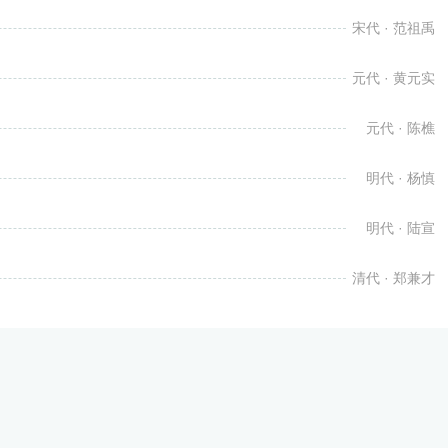
宋代 · 范祖禹
元代 · 黄元实
元代 · 陈樵
明代 · 杨慎
明代 · 陆宣
清代 · 郑兼才