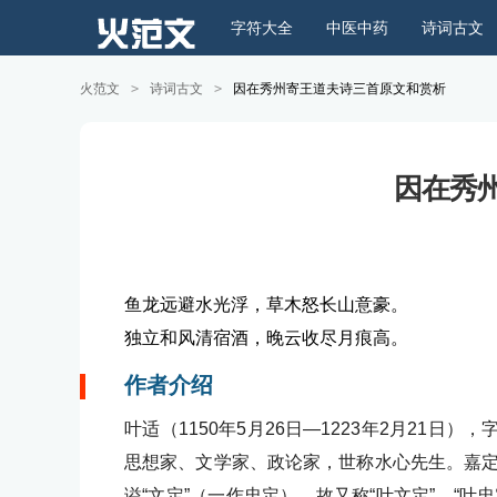
字符大全
中医中药
诗词古文
火范文
>
诗词古文
>
因在秀州寄王道夫诗三首原文和赏析
因在秀
鱼龙远避水光浮，草木怒长山意豪。
独立和风清宿酒，晚云收尽月痕高。
作者介绍
叶适（1150年5月26日—1223年2月21
思想家、文学家、政论家，世称水心先生。嘉定
谥“文定”（一作忠定），故又称“叶文定”、“