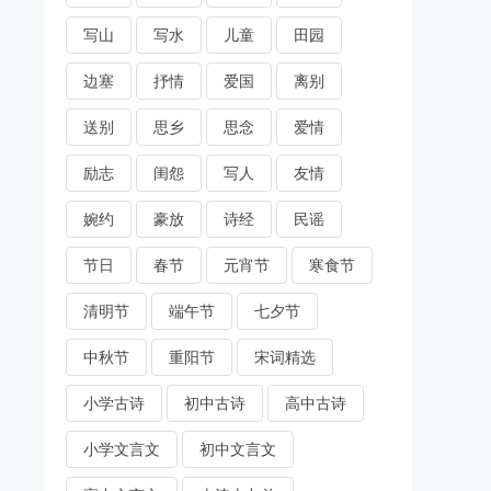
写山
写水
儿童
田园
边塞
抒情
爱国
离别
送别
思乡
思念
爱情
励志
闺怨
写人
友情
婉约
豪放
诗经
民谣
节日
春节
元宵节
寒食节
清明节
端午节
七夕节
中秋节
重阳节
宋词精选
小学古诗
初中古诗
高中古诗
小学文言文
初中文言文