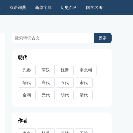
典
汉语词典
新华字典
历史百科
国学名著
历史上的今天
周公解梦
古今语录
儿童故事
朝代
先秦
两汉
魏晋
南北朝
隋代
唐代
五代
宋代
金朝
元代
明代
清代
作者