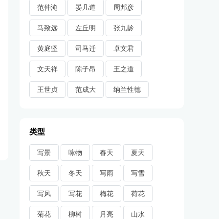
范仲淹
晏几道
周邦彦
马致远
左丘明
张九龄
黄庭坚
司马迁
卓文君
文天祥
陈子昂
王之道
王世贞
范成大
纳兰性德
类型
写景
咏物
春天
夏天
秋天
冬天
写雨
写雪
写风
写花
梅花
荷花
菊花
柳树
月亮
山水