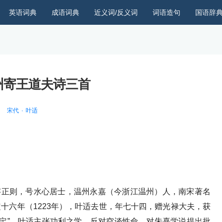
英语词典
成语词典
近义词/反义词
词语造句
国语辞
州寄王道夫诗三首
宋代
叶适
日），字正则，号水心居士，温州永嘉（今浙江温州）人，南宋著名
十六年（1223年），叶适去世，年七十四，赠光禄大夫，获
叶忠定”。叶适主张功利之学，反对空谈性命，对朱熹学说提出批