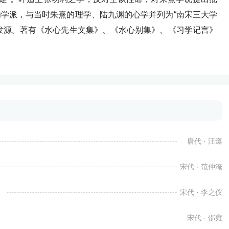
学派，与当时朱熹的理学、陆九渊的心学并列为“南宋三大学
发源。著有《水心先生文集》、《水心别集》、《习学记言》
唐代 · 汪遵
宋代 · 范仲淹
宋代 · 李之仪
宋代 · 邵雍