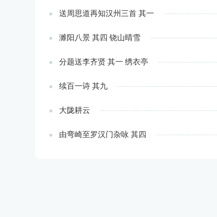
送周思道再知汉州三首 其一
濉阳八景 其四 铙山晴雪
分题送李齐贤 其一 绣衣亭
续百一诗 其九
大陇耕云
由弯崎至罗汉门杂咏 其四