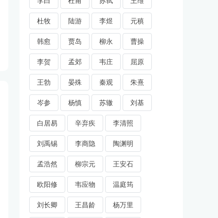
李白
杜甫
苏轼
王维
杜牧
陆游
李煜
元稹
韩愈
贾岛
柳永
曹操
李贺
孟郊
韦庄
屈原
王勃
晏殊
秦观
朱熹
岑参
杨慎
苏辙
刘基
白居易
辛弃疾
李清照
刘禹锡
李商隐
陶渊明
孟浩然
柳宗元
王安石
欧阳修
韦应物
温庭筠
刘长卿
王昌龄
杨万里