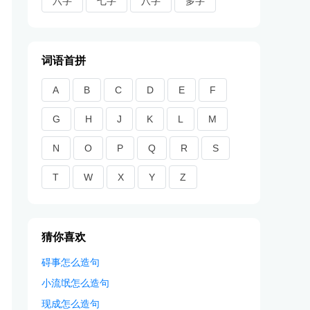
六字
七字
八字
多字
词语首拼
A
B
C
D
E
F
G
H
J
K
L
M
N
O
P
Q
R
S
T
W
X
Y
Z
猜你喜欢
碍事怎么造句
小流氓怎么造句
现成怎么造句