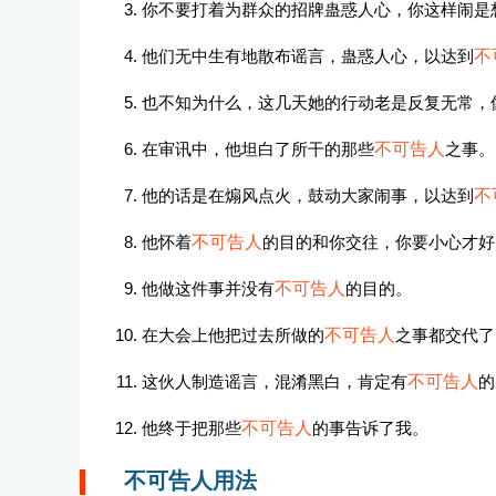
你不要打着为群众的招牌蛊惑人心，你这样闹是
他们无中生有地散布谣言，蛊惑人心，以达到
不
也不知为什么，这几天她的行动老是反复无常，
在审讯中，他坦白了所干的那些
不可告人
之事。
他的话是在煽风点火，鼓动大家闹事，以达到
不
他怀着
不可告人
的目的和你交往，你要小心才好
他做这件事并没有
不可告人
的目的。
在大会上他把过去所做的
不可告人
之事都交代了
这伙人制造谣言，混淆黑白，肯定有
不可告人
的
他终于把那些
不可告人
的事告诉了我。
不可告人用法