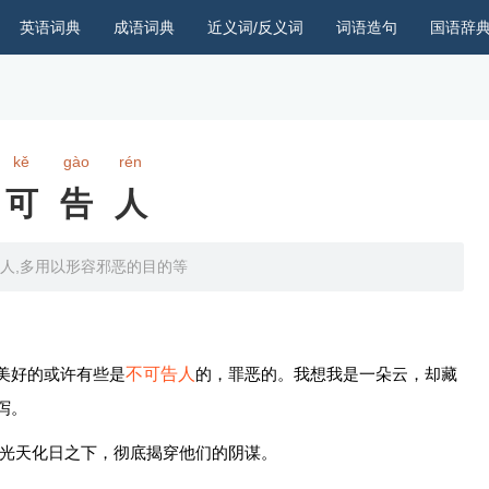
英语词典
成语词典
近义词/反义词
词语造句
国语辞
kě
gào
rén
不可告人
人,多用以形容邪恶的目的等
美好的或许有些是
不可告人
的，罪恶的。我想我是一朵云，却藏
泻。
光天化日之下，彻底揭穿他们的阴谋。