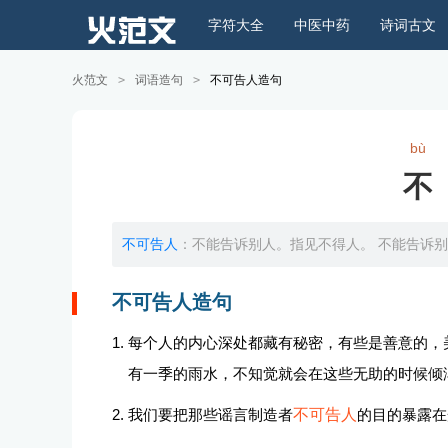
字符大全
中医中药
诗词古文
火范文
>
词语造句
>
不可告人造句
bù
不可告人
：不能告诉别人。指见不得人。 不能告诉别
不可告人造句
每个人的内心深处都藏有秘密，有些是善意的，
有一季的雨水，不知觉就会在这些无助的时候倾
我们要把那些谣言制造者
不可告人
的目的暴露在