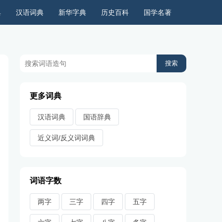
典
汉语词典
新华字典
历史百科
国学名著
历史上的今天
周公解梦
古今语录
儿童故事
更多词典
汉语词典
国语辞典
近义词/反义词词典
词语字数
两字
三字
四字
五字