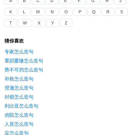
A
B
C
D
E
F
G
H
J
K
L
M
N
O
P
Q
R
S
T
W
X
Y
Z
猜你喜欢
专家怎么造句
重蹈覆辙怎么造句
势不可挡怎么造句
补救怎么造句
澄澈怎么造句
封锁怎么造句
利比亚怎么造句
劝阻怎么造句
人质怎么造句
应怎么造句