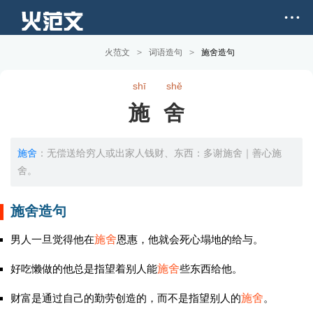
火范文
>
词语造句
>
施舍造句
shī
shě
施舍
施舍
：无偿送给穷人或出家人钱财、东西：多谢施舍｜善心施
舍。
施舍造句
男人一旦觉得他在
施舍
恩惠，他就会死心塌地的给与。
好吃懒做的他总是指望着别人能
施舍
些东西给他。
财富是通过自己的勤劳创造的，而不是指望别人的
施舍
。