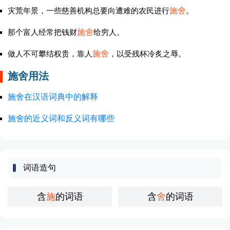
灾荒年景，一些慈善机构总要向遭难的农民进行
施舍
。
那个富人经常把钱财
施舍
给穷人。
做人不可攀结权贵，靠人
施舍
，以受残杯冷炙之辱。
施舍用法
施舍在汉语词典中的解释
施舍的近义词和反义词有哪些
词语造句
含
施
的词语
含
舍
的词语