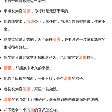
下石子就能够走运一辈子。
李镇长为官
清廉
，你行贿是无济于事的。
他政绩突出，
清廉
公正，离任时，当地百姓截镫留鞭，依依不
舍。
物质欲望是无穷的，为了保持
清廉
，必要时过一过箪食瓢饮的
生活很有好处。
甑尘釜鱼形容家贫困顿断炊已久。也比喻官吏
清廉
自守。
清廉
，却能换来永久的幸福。
他除了应得的东西，一介不取，是个
清廉
的君子。
老县长为官
清廉
，家里一贫如洗。
清廉
的官员对于行贿受贿，奢侈腐败向来都是深恶痛绝的。
却不敢拿一个
清廉
的官员怎么样。