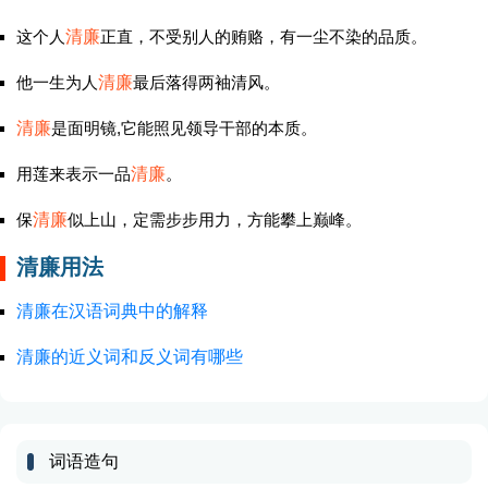
这个人
清廉
正直，不受别人的贿赂，有一尘不染的品质。
他一生为人
清廉
最后落得两袖清风。
清廉
是面明镜,它能照见领导干部的本质。
用莲来表示一品
清廉
。
保
清廉
似上山，定需步步用力，方能攀上巅峰。
清廉用法
清廉在汉语词典中的解释
清廉的近义词和反义词有哪些
词语造句