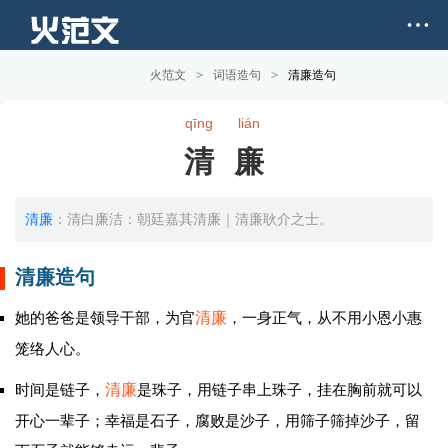
火范文
>
词语造句
>
清廉造句
qīng
lián
清廉
清廉
：清白廉洁：朝廷嘉其清廉｜清廉耿介之士。
清廉造句
她的爸爸是领导干部，为官
清廉
，一身正气，从不用小恩小惠
笼络人心。
时间是链子，
清廉
是珠子，用链子串上珠子，挂在胸前就可以
开心一辈子；幸福是石子，腐败是沙子，用筛子筛掉沙子，留