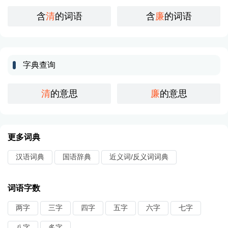
含
清
的词语
含
廉
的词语
字典查询
清
的意思
廉
的意思
更多词典
汉语词典
国语辞典
近义词/反义词词典
词语字数
两字
三字
四字
五字
六字
七字
八字
多字