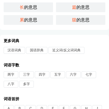
长
的意思
篇
的意思
累
的意思
牍
的意思
更多词典
汉语词典
国语辞典
近义词/反义词词典
词语字数
两字
三字
四字
五字
六字
七字
八字
多字
词语首拼
A
B
C
D
E
F
G
H
J