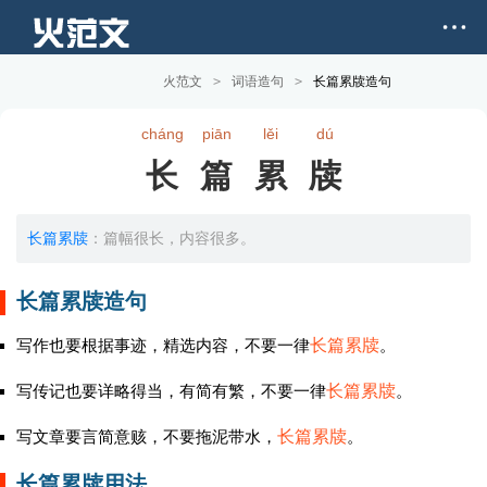
火范文
>
词语造句
>
长篇累牍造句
cháng
piān
lěi
dú
长篇累牍
长篇累牍
：篇幅很长，内容很多。
长篇累牍造句
写作也要根据事迹，精选内容，不要一律
长篇累牍
。
写传记也要详略得当，有简有繁，不要一律
长篇累牍
。
写文章要言简意赅，不要拖泥带水，
长篇累牍
。
长篇累牍用法