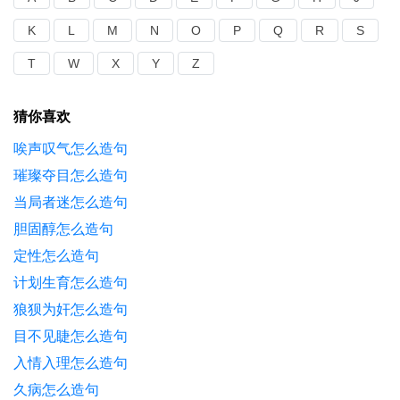
K
L
M
N
O
P
Q
R
S
T
W
X
Y
Z
猜你喜欢
唉声叹气怎么造句
璀璨夺目怎么造句
当局者迷怎么造句
胆固醇怎么造句
定性怎么造句
计划生育怎么造句
狼狈为奸怎么造句
目不见睫怎么造句
入情入理怎么造句
久病怎么造句