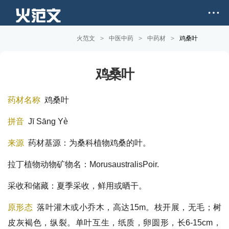
火范文
>
中医中药
>
中药材
>
鸡桑叶
鸡桑叶
药材名称
鸡桑叶
拼音
Jī Sānɡ Yè
来源
药材基源：为桑科植物鸡桑的叶。
拉丁植物动物矿物名：MorusaustralisPoir.
采收和储藏：夏季采收，鲜用或晒干。
原形态
落叶灌木或小乔木，高达15m。枝开展，无毛；树
皮灰褐色，纵裂。单叶互生，纸质，卵圆形，长6-15cm，