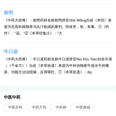
射罔
《中药大辞典》：射罔药材名称射罔拼音Shè Wǎnɡ出处《本经》来
源为毛茛科植物草乌头汁制成的膏剂。性味苦，热，有毒。①《药
对》："温。"②《本草经集注》："大
牛口涎
《中药大辞典》：牛口涎药材名称牛口涎拼音Niú Kǒu Xián别名牛涎
（《千金方》）出处《本草拾遗》来源为牛科动物黄牛或水牛的唾
涎。功能主治治噎膈，反胃呕吐。①《本草拾遗》：&q
中医中药
中医百科
中药方剂
中药材
中医典籍