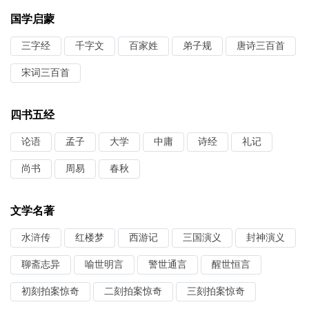
国学启蒙
三字经
千字文
百家姓
弟子规
唐诗三百首
宋词三百首
四书五经
论语
孟子
大学
中庸
诗经
礼记
尚书
周易
春秋
文学名著
水浒传
红楼梦
西游记
三国演义
封神演义
聊斋志异
喻世明言
警世通言
醒世恒言
初刻拍案惊奇
二刻拍案惊奇
三刻拍案惊奇