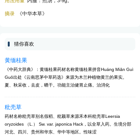
用法用量
内服：煎汤，3-9g。
摘录
《中华本草》
猜你喜欢
黄缅桂果
《中药大辞典》：黄缅桂果药材名称黄缅桂果拼音Huánɡ Miǎn Guì
Guǒ出处《云南思茅中草药选》来源为木兰种植物黄兰的果实。
夏、秋采收，去皮，晒干。功能主治健胃止痛。治消化
粃壳草
药材名称粃壳草别名假稻、粃颖草来源禾本科粃壳草Leersia
oryzoides （L.） Sw. var. japonica Hack，以全草入药。生境分部
河北、四川、贵州和华东、华中等地区。性味涩