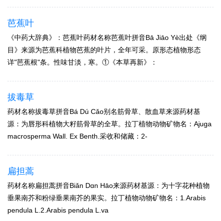
芭蕉叶
《中药大辞典》：芭蕉叶药材名称芭蕉叶拼音Bā Jiāo Yè出处《纲
目》来源为芭蕉科植物芭蕉的叶片，全年可采。原形态植物形态
详"芭蕉根"条。性味甘淡，寒。①《本草再新》：
拔毒草
药材名称拔毒草拼音Bá Dú Cǎo别名筋骨草、散血草来源药材基
源：为唇形科植物大籽筋骨草的全草。拉丁植物动物矿物名：Ajuga
macrosperma Wall. Ex Benth.采收和储藏：2-
扁担蒿
药材名称扁担蒿拼音Biǎn Dɑn Hāo来源药材基源：为十字花种植物
垂果南芥和粉绿垂果南芥的果实。拉丁植物动物矿物名：1.Arabis
pendula L.2.Arabis pendula L.va