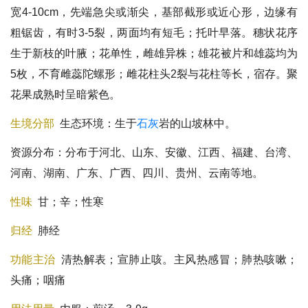
宽4-10cm，先端急尖或渐尖，基部截形或近心形，边缘有
粗锯齿，有时3-5裂，两面均有短毛；托叶早落。穗状花序
生于新枝的叶腋；花单性，雌雄异株；雄花被片和雄蕊均为
5枚，不育雌蕊陀螺形；雌花柱头2裂与花柱等长，宿存。聚
花果成熟时呈暗紫色。
生境分部
生态环境：生于
石灰
岩的山坡林中。
资源分布：分布于河北、山东、安徽、江西、福建、台湾、
河南、湖南、广东、广西、四川、贵州、云南等地。
性味
甘；辛；性寒
归经
肺经
功能主治
清热解表；宣肺止咳。主风热感冒；肺热咳嗽；
头痛；咽痛