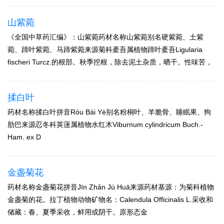
山紫菀
《全国中草药汇编》：山紫菀药材名称山紫菀别名硬紫菀、土紫
菀、蹄叶紫菀、马蹄紫菀来源菊科橐吾属植物蹄叶橐吾Ligularia
fischeri Turcz.的根部。秋季挖根，除去泥土杂质，晒干。性味苦，
揉白叶
药材名称揉白叶拼音Róu Bái Yè别名粉桐叶、羊脆骨、睡眠果、狗
肋巴来源忍冬科荚蒾属植物水红木Viburnum cylindricum Buch.-
Ham. ex D
金盏菊花
药材名称金盏菊花拼音Jīn Zhǎn Jú Huā来源药材基源：为菊科植物
金盏菊的花。拉丁植物动物矿物名：Calendula Officinalis L.采收和
储藏：春、夏季采收，鲜用或阴干。原形态金