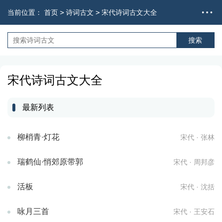
当前位置：
首页
>
诗词古文
>
宋代诗词古文大全
宋代诗词古文大全
最新列表
柳梢青·灯花
宋代 · 张林
瑞鹤仙·悄郊原带郭
宋代 · 周邦彦
活板
宋代 · 沈括
咏月三首
宋代 · 王安石