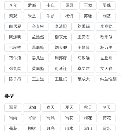
李贺
孟郊
韦庄
屈原
王勃
晏殊
秦观
朱熹
岑参
杨慎
苏辙
刘基
白居易
辛弃疾
李清照
刘禹锡
李商隐
陶渊明
孟浩然
柳宗元
王安石
欧阳修
韦应物
温庭筠
刘长卿
王昌龄
杨万里
范仲淹
晏几道
周邦彦
马致远
左丘明
张九龄
黄庭坚
司马迁
卓文君
文天祥
陈子昂
王之道
王世贞
范成大
纳兰性德
类型
写景
咏物
春天
夏天
秋天
冬天
写雨
写雪
写风
写花
梅花
荷花
菊花
柳树
月亮
山水
写山
写水