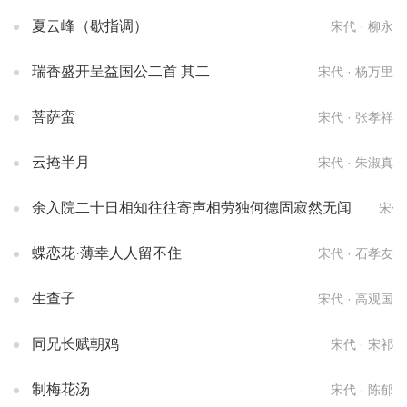
夏云峰（歇指调）
宋代 · 柳永
瑞香盛开呈益国公二首 其二
宋代 · 杨万里
菩萨蛮
宋代 · 张孝祥
云掩半月
宋代 · 朱淑真
余入院二十日相知往往寄声相劳独何德固寂然无闻
宋代
蝶恋花·薄幸人人留不住
宋代 · 石孝友
生查子
宋代 · 高观国
同兄长赋朝鸡
宋代 · 宋祁
制梅花汤
宋代 · 陈郁