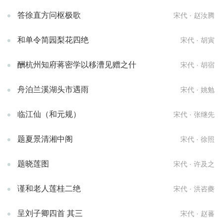
答徐直方问枢极歌
宋代 · 赵汝腾
和单令简园梨花四绝
宋代 · 胡寅
酬杭州知府蒋密学以移漕见赠之什
宋代 · 胡宿
舟泊兰溪湖头市遇雨
宋代 · 姚勉
临江仙（和元规）
宋代 · 张继先
题夏景清湘中阁
宋代 · 徐照
题晓莲图
宋代 · 许及之
谨和老人莲桂二绝
宋代 · 洪咨夔
呈刘子卿四首 其三
宋代 · 赵蕃