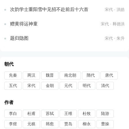
次韵学士重阳雪中见招不赴前后十六首
宋代 · 洪皓
赠黄得运神童
宋代 · 释德洪
题归隐图
宋代 · 朱升
朝代
先秦
两汉
魏晋
南北朝
隋代
唐代
五代
宋代
金朝
元代
明代
清代
作者
李白
杜甫
苏轼
王维
杜牧
陆游
李煜
元稹
韩愈
贾岛
柳永
曹操