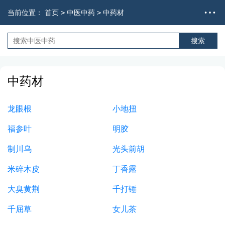
当前位置：
首页
>
中医中药
>
中药材
中药材
龙眼根
小地扭
福参叶
明胶
制川乌
光头前胡
米碎木皮
丁香露
大臭黄荆
千打锤
千屈草
女儿茶