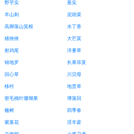
野芋实
葱实
羊山刺
泥胡菜
高脚落山箕根
水丁香
猪殃殃
大芒萁
射鸡尾
洋蓍草
锦地罗
长果荜茇
回心草
川贝母
栘枍
地贵草
密毛桃叶珊瑚果
博落回
楹树
四季春
紫堇花
淫羊藿