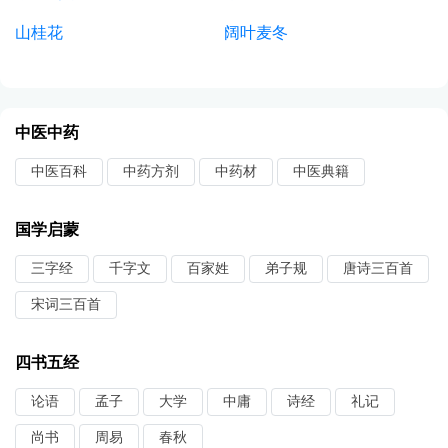
山桂花
阔叶麦冬
中医中药
中医百科
中药方剂
中药材
中医典籍
国学启蒙
三字经
千字文
百家姓
弟子规
唐诗三百首
宋词三百首
四书五经
论语
孟子
大学
中庸
诗经
礼记
尚书
周易
春秋