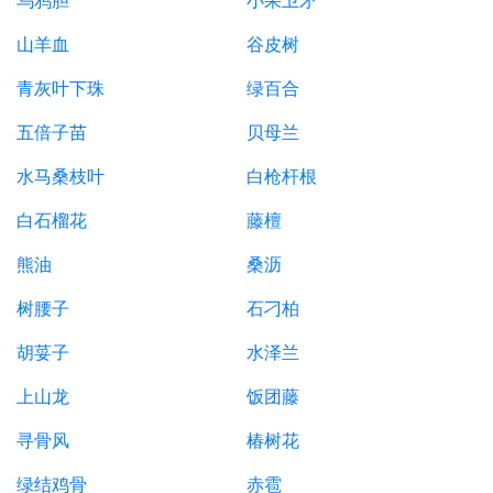
乌鸦胆
小果卫矛
山羊血
谷皮树
青灰叶下珠
绿百合
五倍子苗
贝母兰
水马桑枝叶
白枪杆根
白石榴花
藤檀
熊油
桑沥
树腰子
石刁柏
胡荽子
水泽兰
上山龙
饭团藤
寻骨风
椿树花
绿结鸡骨
赤雹